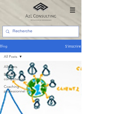
S'inscrire
Blog
All Posts
All Posts
Bilan de
compétences
Coaching
professionnel