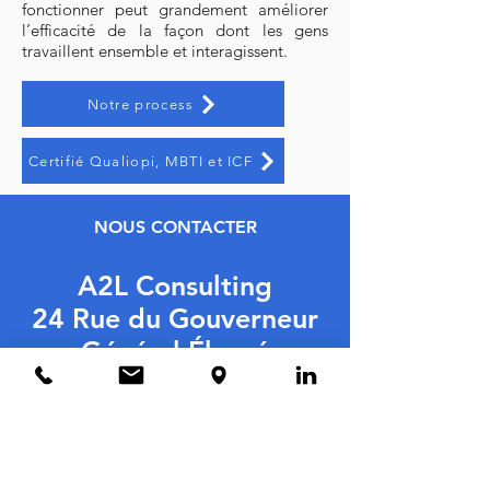
fonctionner peut grandement améliorer
l’efficacité de la façon dont les gens
travaillent ensemble et interagissent.
Notre process
Certifié Qualiopi, MBTI et ICF
NOUS CONTACTER
A2L Consulting
24 Rue du Gouverneur
Général Éboué
92130 Issy-les-
Moulineaux
France